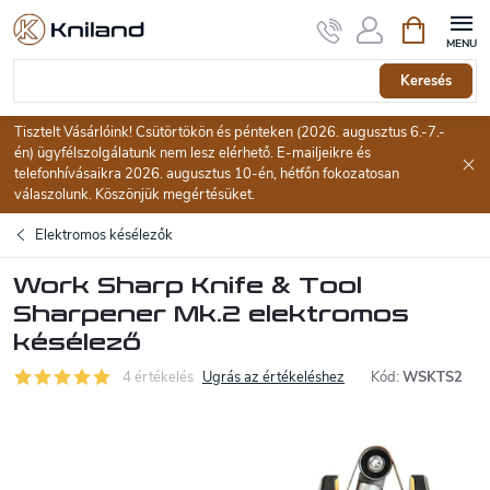
Ugrás
Kosár
a
fő
tartalomhoz
Keresés
Tisztelt Vásárlóink! Csütörtökön és pénteken (2026. augusztus 6.-7.-
én) ügyfélszolgálatunk nem lesz elérhető. E-mailjeikre és
telefonhívásaikra 2026. augusztus 10-én, hétfőn fokozatosan
válaszolunk. Köszönjük megértésüket.
Elektromos késélezők
Work Sharp Knife & Tool
Sharpener Mk.2 elektromos
késélező
4 értékelés
Ugrás az értékeléshez
Kód:
WSKTS2