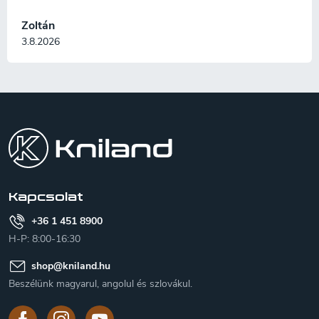
Zoltán
3.8.2026
L
á
b
l
é
c
Kapcsolat
+36 1 451 8900
H-P: 8:00-16:30
shop
@
kniland.hu
Beszélünk magyarul, angolul és szlovákul.