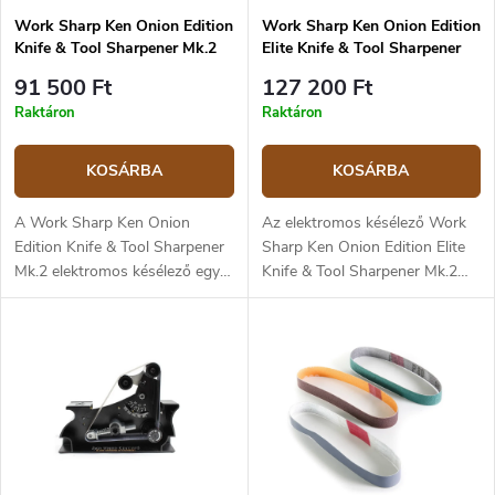
Work Sharp Ken Onion Edition
Work Sharp Ken Onion Edition
Knife & Tool Sharpener Mk.2
Elite Knife & Tool Sharpener
WSKTS-KO2 elektromos
Mk.2 WSKTS-KO2-ELT
91 500 Ft
127 200 Ft
késélező
elektromos késélező
Raktáron
Raktáron
KOSÁRBA
KOSÁRBA
A Work Sharp Ken Onion
Az elektromos késélező Work
Edition Knife & Tool Sharpener
Sharp Ken Onion Edition Elite
Mk.2 elektromos késélező egy
Knife & Tool Sharpener Mk.2
átfogó élezőrendszer, amely
egy komplex elektromos
szinte bármilyen kést, ollót,
élezőrendszer, amely lehetővé
fejszét és egyéb szerszámot
teszi szinte bármilyen kés, olló,
megélez. Az élező beállítható
fejsze és egyéb szerszám
élezési szöget kínál 15° és 30°
élezését. Az élező állítható
között, állítható
élezési szöget kínál 10° és 35°
szalaggsebességet – hét
között, állítható
sebességfokozattal –, valamint
szalagsebességet – hét
öt különböző csiszolószalagot
sebességfokozattal, valamint tíz