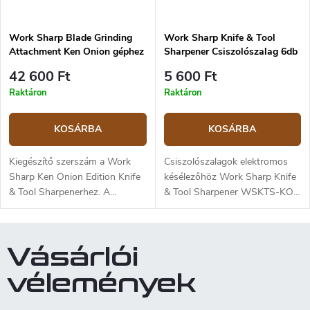
különböző szemcsemérettel:
különböző csiszolószalagot –
120, 220, 1000, 3000 és 6000.
120, 220, 1000, 3000, 6000 és
Work Sharp Blade Grinding
Work Sharp Knife & Tool
12 000 szemcsemérettel.
Attachment Ken Onion géphez
Sharpener Csiszolószalag 6db
kiegészítő
42 600 Ft
5 600 Ft
Raktáron
Raktáron
KOSÁRBA
KOSÁRBA
Kiegészítő szerszám a Work
Csiszolószalagok elektromos
Sharp Ken Onion Edition Knife
késélezőhöz Work Sharp Knife
& Tool Sharpenerhez. A
& Tool Sharpener WSKTS-KO
professzionális ipari élezők
az Mk.2 verzióhoz is alkalmas
mintájára készült tartozék jobb
(kód WSKTS2). Hat darab
élezési vezérlést és nagyobb
csiszolószalagot tartalmaz -
Vásárlói
csiszolási felületet biztosít a
2x80-as, 2x220-as és 2x6000-
Ken Onion élezőnek a tökéletes
es szemcséket. Az öv mérete
vélemények
késélezési élmény érdekében. A
12,7 x 305 mm.
tartozék a Az eredeti csiszoló