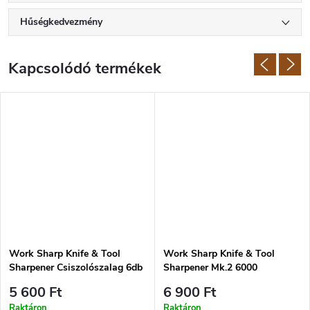
részletesen átgondoltak, hogy a csiszolás egyszerű és hatékony
legyen. A Work Sharp folyamatosan fejleszti termékeit, és számos
Hűségkedvezmény
szabadalommal rendelkezik a élezés területén.
Kapcsolódó termékek
Work Sharp Knife & Tool
Work Sharp Knife & Tool
Sharpener Csiszolószalag 6db
Sharpener Mk.2 6000
Csiszolószalag 6db
5 600 Ft
6 900 Ft
Raktáron
Raktáron