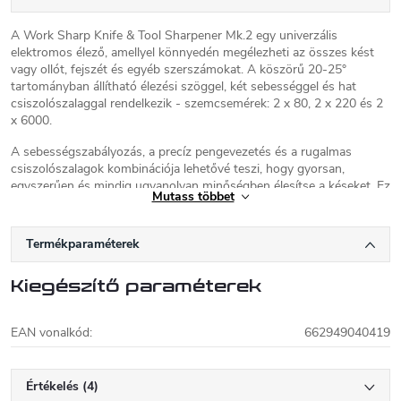
A Work Sharp Knife & Tool Sharpener Mk.2 egy univerzális
elektromos élező, amellyel könnyedén megélezheti az összes kést
vagy ollót, fejszét és egyéb szerszámokat. A köszörű 20-25°
tartományban állítható élezési szöggel, két sebességgel és hat
csiszolószalaggal rendelkezik - szemcsemérek: 2 x 80, 2 x 220 és 2
x 6000.
A sebességszabályozás, a precíz pengevezetés és a rugalmas
csiszolószalagok kombinációja lehetővé teszi, hogy gyorsan,
egyszerűen és mindig ugyanolyan minőségben élesítse a késeket. Ez
Mutass többet
a leggyorsabb és legegyszerűbb módja annak, hogy a késeket olyan
élesen tartsa, amennyire szüksége van rájuk.
Termékparaméterek
Work Sharp
Kiegészítő paraméterek
A Work Sharp egy kés- és szerszámélező gyártó
az USA-beli Oregonból. A Work Sharp
legismertebb termékei a
elektromos késélezők
,
EAN vonalkód
:
662949040419
amelyek könnyen kezelhetők és minden más eszköz nélkül képesek
a késeket professzionális szintre élezni. Az elektromos élezőkhöz
csere
szalagok vásárolhatók.
Ezen kívül a Work Sharp gyárt
Értékelés (4)
élezőkészleteket
és
fenőköveket
is. Minden Work Sharp terméket