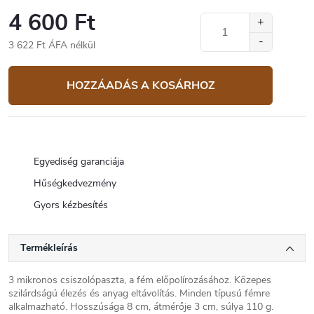
4 600 Ft
3 622 Ft ÁFA nélkül
Egységár:
HOZZÁADÁS A KOSÁRHOZ
Egyediség garanciája
Hűségkedvezmény
Gyors kézbesítés
Termékleírás
3 mikronos csiszolópaszta, a fém előpolírozásához. Közepes
szilárdságú élezés és anyag eltávolítás. Minden típusú fémre
alkalmazható. Hosszúsága 8 cm, átmérője 3 cm, súlya 110 g.