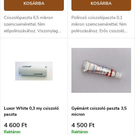
KOSÁRBA
KOSÁRBA
Csiszolópaszta 6,5 mikron
Polírozó csiszolópaszta 0,1
szemcsemérettel, fém
mikron szemcsemérettel, fém
előpolírozásához. Viszonylag
polírozásához. Erős csiszoló
erős csiszoló hatás és
hatás és tükörfény elérése.
anyageltávolítás. Minden típusú
Minden típusú fémhez
fémhez alkalmazható. Hossza 8
alkalmazható. Hossza 8 cm,
cm, átmérője 3 cm, súlya 110 g.
átmérője 3 cm, súlya 110 g.
Luxor White 0,3 my csiszoló
Gyémánt csiszoló paszta 3,5
paszta
micron
4 600 Ft
4 500 Ft
Raktáron
Raktáron