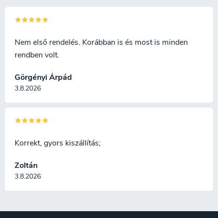
Nem első rendelés. Korábban is és most is minden
rendben volt.
Görgényi Árpád
3.8.2026
Korrekt, gyors kiszállítás;
Zoltán
3.8.2026
L