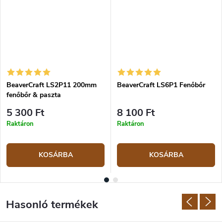
BeaverCraft LS2P11 200mm
BeaverCraft LS6P1 Fenőbőr
fenőbőr & paszta
5 300 Ft
8 100 Ft
Raktáron
Raktáron
KOSÁRBA
KOSÁRBA