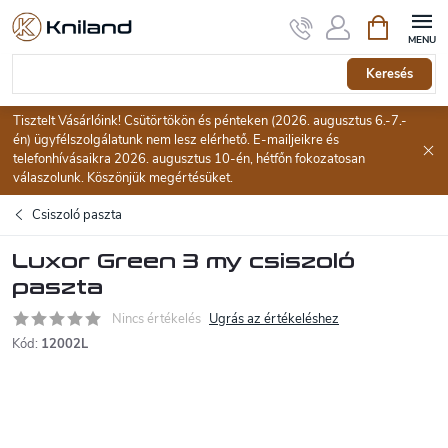
Ugrás
Kosár
a
fő
tartalomhoz
Keresés
Tisztelt Vásárlóink! Csütörtökön és pénteken (2026. augusztus 6.-7.-
én) ügyfélszolgálatunk nem lesz elérhető. E-mailjeikre és
telefonhívásaikra 2026. augusztus 10-én, hétfőn fokozatosan
válaszolunk. Köszönjük megértésüket.
Csiszoló paszta
Luxor Green 3 my csiszoló
paszta
Nincs értékelés
Ugrás az értékeléshez
Kód:
12002L