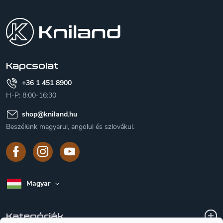
á
b
l
é
c
Kapcsolat
+36 1 451 8900
H-P: 8:00-16:30
shop
@
kniland.hu
Beszélünk magyarul, angolul és szlovákul.
Magyar
Kategóriák