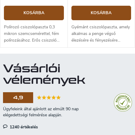
KOSÁRBA
KOSÁRBA
Polírozó csiszolópaszta 0,3
Gyémánt csiszolópaszta, amely
mikron szemcsemérettel, fém
alkalmas a penge végső
polírozásához. Erős csiszoló
élezésére és fényezésére
hatás és magas fény elérése.
bőrrel. Súly 5 g.
Minden típusú fémhez
alkalmazható. Hossza 8 cm,
Vásárlói
átmérője 3 cm, súlya 110 g.
vélemények
4,9
1240 értékelés