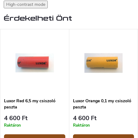
High-contrast mode
Érdekelheti Önt
Luxor Red 6,5 my csiszoló
Luxor Orange 0,1 my csiszoló
paszta
paszta
4 600 Ft
4 600 Ft
Raktáron
Raktáron