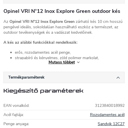
Opinel VRI N°12 Inox Explore Green outdoor kés
Az
Opinel VRI N°12 Inox Explore Green
zárható kés 10 cm hosszú
pengével ideális, sokoldalúan használható eszköz a természet, az
outdoor tevékenységek és a vadászat kedvelőinek.
A kés az alábbi funkciókkal rendelkezik:
erős, rozsdamentes acél penge,
strapabíró és kényelmes, zöld polimer markolat,
Mutass többet
síp,
kullancseltávolító eszköz.
Termékparaméterek
A kés kiváló funkciója a
kullancseltávolító
, amellyel a kullancsot
összenyomás nélkül lehet megfogni, és egy egyszerű forgató
mozdulattal eltávolítani. Az eszköz két nyílással rendelkezik,
Kiegészítő paraméterek
amelyeket a kullancs méretétől függően lehet használni. Ha gyakran
jár erdős területeken, és szeretné megelőzni
a Lyme-kórt
, ez a
kullancseltávolítóval ellátott kés ideális választás az Ön számára.
EAN vonalkód
:
3123840018992
Acél fajtája
:
Rozsdamentes acél
A kés zöld és narancssárga színben is elérhető.
Penge anyaga
:
Sandvik 12C27
Opinel