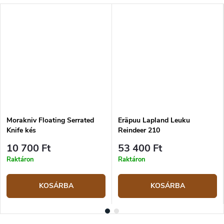
Morakniv Floating Serrated
Eräpuu Lapland Leuku
Knife kés
Reindeer 210
10 700 Ft
53 400 Ft
Raktáron
Raktáron
KOSÁRBA
KOSÁRBA