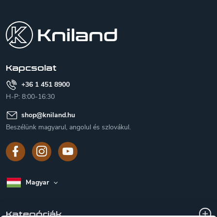
L
á
b
l
é
c
Kapcsolat
+36 1 451 8900
H-P: 8:00-16:30
shop
@
kniland.hu
Beszélünk magyarul, angolul és szlovákul.
Magyar
Kategóriák