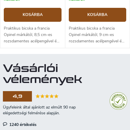
KOSÁRBA
KOSÁRBA
Praktikus bicska a francia
Praktikus bicska a francia
Opinel márkától, 8,5 cm-es
Opinel márkától, 9 cm-es
rozsdamentes acélpengével és
rozsdamentes acélpengével és
bükkfából készült markolattal, a
bükkfából készült markolattal, a
kés Viroblock biztonsági gyűrűt
kés Viroblock biztonsági gyűrűt
tartalmaz
tartalmaz
Vásárlói
vélemények
4,9
1240 értékelés