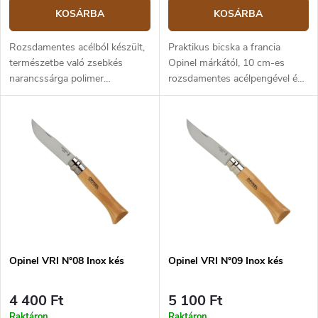
KOSÁRBA
KOSÁRBA
Rozsdamentes acélból készült,
Praktikus bicska a francia
természetbe való zsebkés
Opinel márkától, 10 cm-es
narancssárga polimer
rozsdamentes acélpengével és
markolattal. A kés
bükkfából készült markolattal, a
kullancseltávolítóval és síppal
kés Viroblock biztonsági gyűrűt
van ellátva.
tartalmaz
Opinel VRI N°08 Inox kés
Opinel VRI N°09 Inox kés
4 400 Ft
5 100 Ft
Raktáron
Raktáron