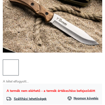
A tétel elfogyott…
A termék nem elérhető - a termék értékesítése befejeződött
Nyomon követés
Szállítási lehetőségek