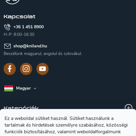
é
c
Kapcsolat
+36 1 451 8900
H-P: 8:00-16:30
shop
@
kniland.hu
Beszélünk magyarul, angolul és szlovákul.
Magyar
Kategóriák
Ez a weboldal sütiket használ. Sütiket használunk a
tartalmak és hirdetések személyre szabásához, közösségi
A vásárlásról
funkciók biztosításához, valamint weboldalforgalmunk