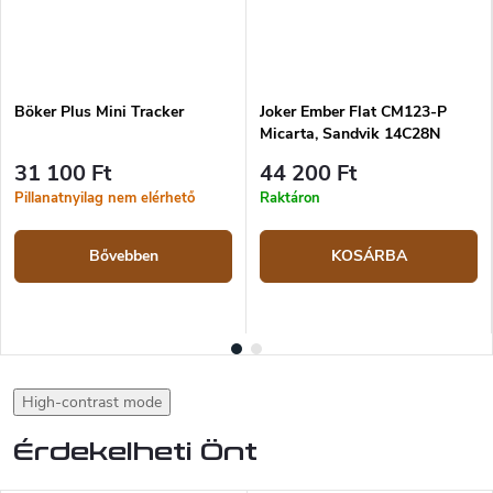
Böker Plus Mini Tracker
Joker Ember Flat CM123-P
Micarta, Sandvik 14C28N
31 100 Ft
44 200 Ft
Pillanatnyilag nem elérhető
Raktáron
Bővebben
KOSÁRBA
High-contrast mode
Érdekelheti Önt