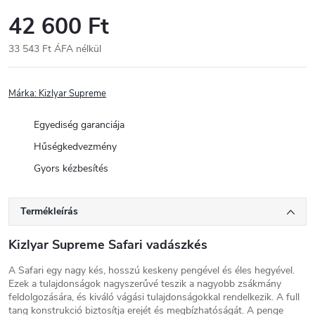
42 600 Ft
33 543 Ft ÁFA nélkül
Egységár:
Márka:
Kizlyar Supreme
Egyediség garanciája
Hűségkedvezmény
Gyors kézbesítés
Termékleírás
Kizlyar Supreme Safari vadászkés
A Safari egy nagy kés, hosszú keskeny pengével és éles hegyével.
Ezek a tulajdonságok nagyszerűvé teszik a nagyobb zsákmány
feldolgozására, és kiváló vágási tulajdonságokkal rendelkezik. A full
tang konstrukció biztosítja erejét és megbízhatóságát. A penge