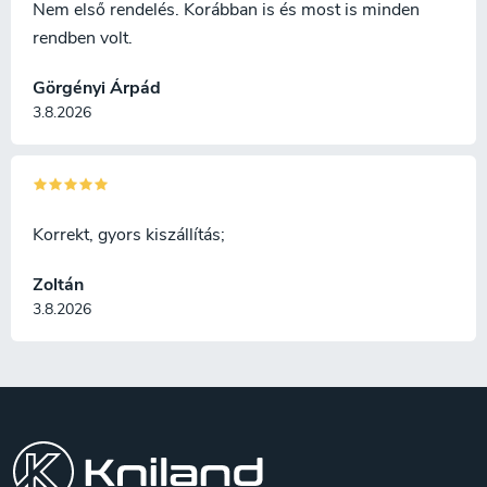
termékfotótól. A fa tervezése
Nem első rendelés. Korábban is és most is minden
és textúrája darabonként
rendben volt.
változik, és minden kés
kivitelezése eredeti .
Görgényi Árpád
3.8.2026
Korrekt, gyors kiszállítás;
Zoltán
3.8.2026
L
á
b
l