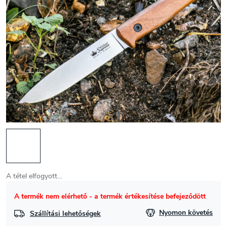
A tétel elfogyott…
A termék nem elérhető - a termék értékesítése befejeződött
Nyomon követés
Szállítási lehetőségek