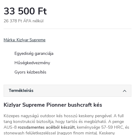
33 500 Ft
26 378 Ft ÁFA nélkül
Egységár:
Márka:
Kizlyar Supreme
Egyediség garanciája
Hűségkedvezmény
Gyors kézbesítés
Termékleírás
Kizlyar Supreme Pionner bushcraft kés
Közepes nagyságú outdoor kés hosszú keskeny pengével. A full
tang konstrukció biztosítja, hogy tartós és megbízható. A penge
AUS-8
rozsdamentes acélból készült,
keménysége 57-59 HRC, és
stonewash felületkezeléssel (nagyon finom minta). Keskeny