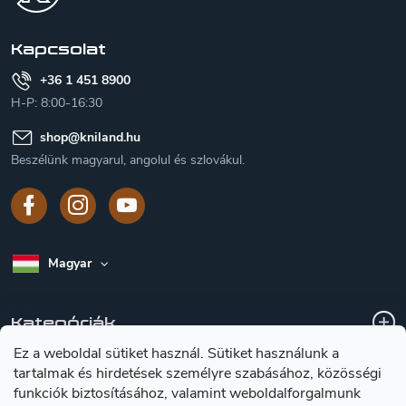
é
c
Kapcsolat
+36 1 451 8900
H-P: 8:00-16:30
shop
@
kniland.hu
Beszélünk magyarul, angolul és szlovákul.
Magyar
Kategóriák
Ez a weboldal sütiket használ. Sütiket használunk a
tartalmak és hirdetések személyre szabásához, közösségi
A vásárlásról
funkciók biztosításához, valamint weboldalforgalmunk