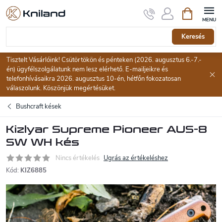
Ugrás
Kosár
a
fő
tartalomhoz
Keresés
Tisztelt Vásárlóink! Csütörtökön és pénteken (2026. augusztus 6.-7.-
én) ügyfélszolgálatunk nem lesz elérhető. E-mailjeikre és
telefonhívásaikra 2026. augusztus 10-én, hétfőn fokozatosan
válaszolunk. Köszönjük megértésüket.
Bushcraft kések
Kizlyar Supreme Pioneer AUS-8
SW WH kés
Nincs értékelés
Ugrás az értékeléshez
Kód:
KIZ6885