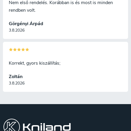
Nem első rendelés. Korábban is és most is minden
rendben volt.
Görgényi Árpád
3.8.2026
Korrekt, gyors kiszállítás;
Zoltán
3.8.2026
L
á
b
l