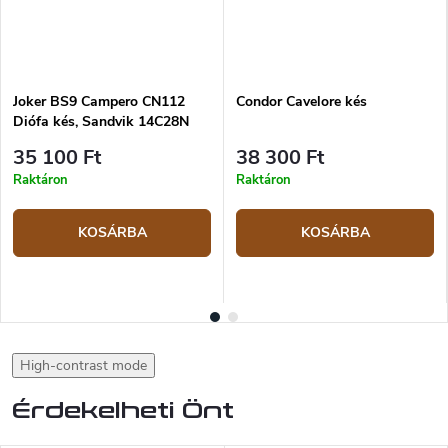
Joker BS9 Campero CN112
Condor Cavelore kés
Diófa kés, Sandvik 14C28N
35 100 Ft
38 300 Ft
Raktáron
Raktáron
KOSÁRBA
KOSÁRBA
High-contrast mode
Érdekelheti Önt