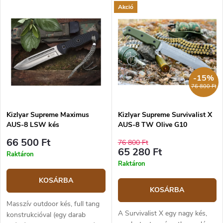
Akció
-15%
76 800 Ft
Kizlyar Supreme Maximus
Kizlyar Supreme Survivalist X
AUS-8 LSW kés
AUS-8 TW Olive G10
66 500 Ft
76 800 Ft
65 280 Ft
Raktáron
Raktáron
KOSÁRBA
KOSÁRBA
Masszív outdoor kés, full tang
A Survivalist X egy nagy kés,
konstrukcióval (egy darab