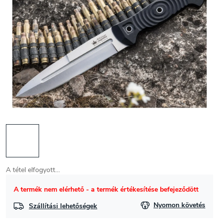
A tétel elfogyott…
A termék nem elérhető - a termék értékesítése befejeződött
Nyomon követés
Szállítási lehetőségek