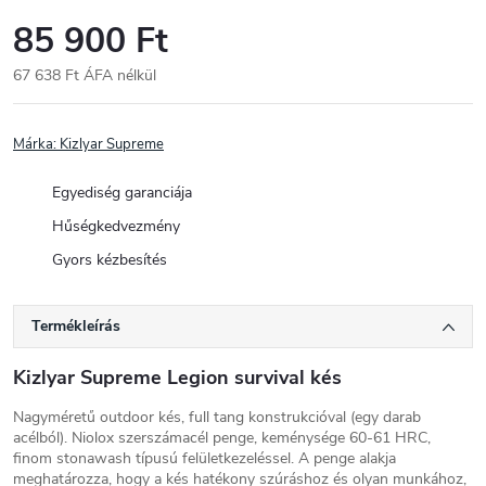
85 900 Ft
67 638 Ft ÁFA nélkül
Egységár:
Márka:
Kizlyar Supreme
Egyediség garanciája
Hűségkedvezmény
Gyors kézbesítés
Termékleírás
Kizlyar Supreme Legion survival kés
Nagyméretű outdoor kés, full tang konstrukcióval (egy darab
acélból). Niolox szerszámacél penge, keménysége 60-61 HRC,
finom stonawash típusú felületkezeléssel. A penge alakja
meghatározza, hogy a kés hatékony szúráshoz és olyan munkához,