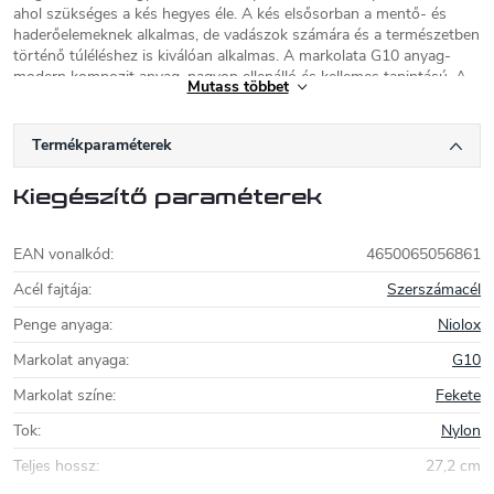
ahol szükséges a kés hegyes éle. A kés elsősorban a mentő- és
haderőelemeknek alkalmas, de vadászok számára és a természetben
történő túléléshez is kiválóan alkalmas. A markolata G10 anyag-
modern kompozit anyag, nagyon ellenálló és kellemes tapintású. A
Mutass többet
késhez nylon-műanyag tok tartozik, amely kompatibilis a Molle
rendszerrel.
Termékparaméterek
Kizlyar Supreme
Kiegészítő paraméterek
A Kizlyar Supreme
egy modern orosz
késgyártó Szentpétervárról. Termelésében a
cég ötvözi az orosz kések hagyományát a
EAN vonalkód
:
4650065056861
"nyugati" elemekkel. Az eredmény érdekes,
kiváló minőségű anyagokból készült kések,
Acél fajtája
:
Szerszámacél
amelyek a legújabb technológiát használják.
Penge anyaga
:
Niolox
A Kizlyar Supreme kések
főleg D2 vagy AUS-8 acélból készülnek,
Markolat anyaga
:
G10
kevésbé gyakori más acélokból, pl. 440C, Niolox, Sleipner, Lohmann
PGK, N690. A markolaton főként kompozit anyagok, G10, Kraton,
Markolat színe
:
Fekete
Micarta, és az Outdoor széria egyes modelljeinél kaukázusi diófát
használnak.
Tok
:
Nylon
Teljes hossz
:
27,2 cm