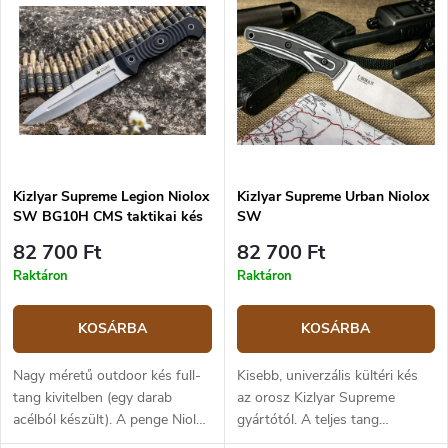
Kizlyar Supreme Legion Niolox
Kizlyar Supreme Urban Niolox
SW BG10H CMS taktikai kés
SW
82 700 Ft
82 700 Ft
Raktáron
Raktáron
KOSÁRBA
KOSÁRBA
Nagy méretű outdoor kés full-
Kisebb, univerzális kültéri kés
tang kivitelben (egy darab
az orosz Kizlyar Supreme
acélból készült). A penge Niolox
gyártótól. A teljes tang
szerszámacélból készül, 61–62
konstrukció biztosítja annak