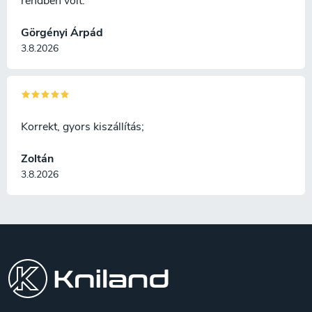
rendben volt.
változik, és minden kés
kivitelezése eredeti .
Görgényi Árpád
3.8.2026
Korrekt, gyors kiszállítás;
Zoltán
3.8.2026
L
á
b
l
é
c