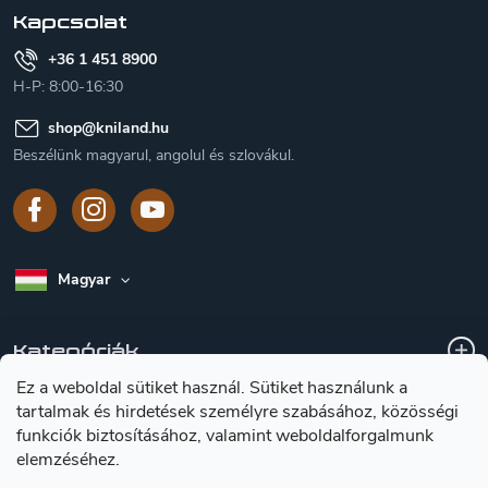
Kapcsolat
+36 1 451 8900
H-P: 8:00-16:30
shop
@
kniland.hu
Beszélünk magyarul, angolul és szlovákul.
Magyar
Kategóriák
Ez a weboldal sütiket használ. Sütiket használunk a
tartalmak és hirdetések személyre szabásához, közösségi
A vásárlásról
funkciók biztosításához, valamint weboldalforgalmunk
elemzéséhez.