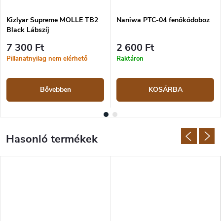
Kizlyar Supreme MOLLE TB2
Naniwa PTC-04 fenőkődoboz
Black Lábszíj
7 300 Ft
2 600 Ft
Pillanatnyilag nem elérhető
Raktáron
Bővebben
KOSÁRBA