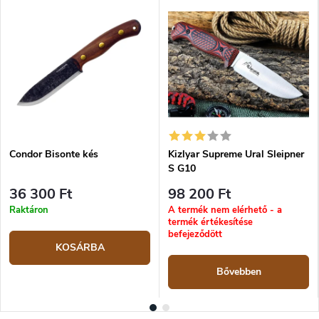
Condor Bisonte kés
Kizlyar Supreme Ural Sleipner
S G10
36 300 Ft
98 200 Ft
Raktáron
A termék nem elérhető - a
termék értékesítése
befejeződött
KOSÁRBA
Bővebben