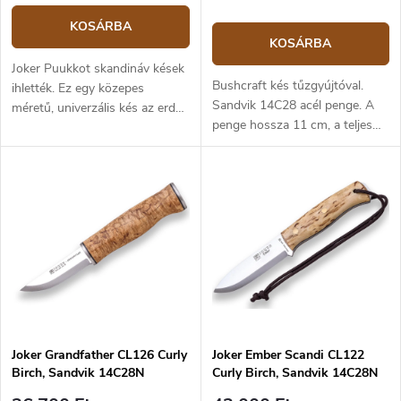
KOSÁRBA
KOSÁRBA
Joker Puukkot skandináv kések
Bushcraft kés tűzgyújtóval.
ihlették. Ez egy közepes
Sandvik 14C28 acél penge. A
méretű, univerzális kés az erdő
penge hossza 11 cm, a teljes
számára, amely minden
hossz 23,5 cm. Markolat
szükséges tevékenységet képes
göndör nyírfából készült. Bőr
kezelni. Ahogy a skandináv
tok tartozik hozzá.
késeknél szokás, minden a
maximális funkcionalitáshoz
igazodik. Svéd rozsdamentes
acélból készült Sandvik
14C28N penge, matt felületű,
10 cm hosszú és
skandinávélezésű. Markolat
nyírfából. A késhez minőségi
bőrtok tartozik, az öv magas és
Joker Grandfather CL126 Curly
Joker Ember Scandi CL122
alacsony felfüggesztésének
Birch, Sandvik 14C28N
Curly Birch, Sandvik 14C28N
lehetőségével. A kés alkalmas