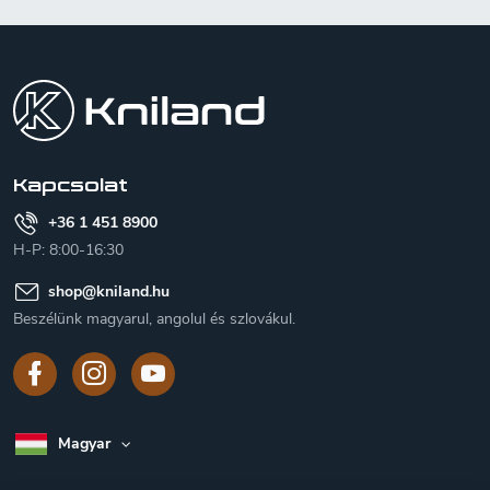
L
á
b
l
é
c
Kapcsolat
+36 1 451 8900
H-P: 8:00-16:30
shop
@
kniland.hu
Beszélünk magyarul, angolul és szlovákul.
Magyar