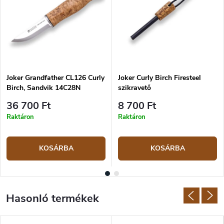
Joker Grandfather CL126 Curly
Joker Curly Birch Firesteel
Birch, Sandvik 14C28N
szikravető
36 700 Ft
8 700 Ft
Raktáron
Raktáron
KOSÁRBA
KOSÁRBA