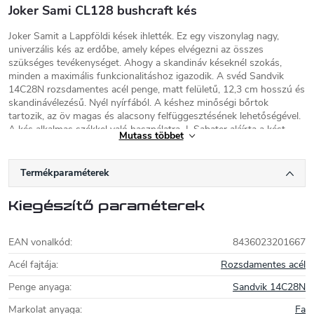
Joker Sami CL128 bushcraft kés
Joker Samit a Lappföldi kések ihlették. Ez egy viszonylag nagy,
univerzális kés az erdőbe, amely képes elvégezni az összes
szükséges tevékenységet. Ahogy a skandináv késeknél szokás,
minden a maximális funkcionalitáshoz igazodik. A svéd Sandvik
14C28N rozsdamentes acél penge, matt felületű, 12,3 cm hosszú és
skandinávélezésű. Nyél nyírfából. A késhez minőségi bőrtok
tartozik, az öv magas és alacsony felfüggesztésének lehetőségével.
A kés alkalmas székkel való használatra. J. Sabater aláírta a kést.
Mutass többet
Joker kések
Termékparaméterek
A Joker kések
a spanyolországi Albacete-
ben, a híres késkészítő régió központjában
Kiegészítő paraméterek
készülnek. A céget 1987-ben alapították, és
modern gyártási technológiát alkalmaz a
kések előállításához. Napjainkban a Joker a modellek
EAN vonalkód
:
8436023201667
modernizálására összpontosít, és kiváló minőségű acélokat használ
a Sandvik (12C27, 14C28N) vagy a Böhler (N695, K720) cégektől.
Acél fajtája
:
Rozsdamentes acél
Figyelemre méltó még a Joker Carbono sorozat, amely egyszerű
Penge anyaga
:
Sandvik 14C28N
szénacélból készült zárókésekből áll.
Markolat anyaga
:
Fa