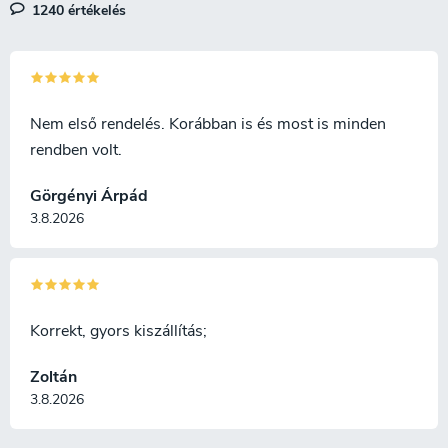
lehetőségével. A kés alkalmas
övre.
1240 értékelés
székkel való használatra. J.
Sabater aláírta a kést.
Nem első rendelés. Korábban is és most is minden
rendben volt.
Görgényi Árpád
3.8.2026
Korrekt, gyors kiszállítás;
Zoltán
3.8.2026