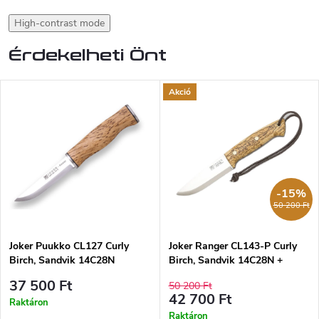
High-contrast mode
Érdekelheti Önt
Akció
-15%
50 200 Ft
Joker Puukko CL127 Curly
Joker Ranger CL143-P Curly
Birch, Sandvik 14C28N
Birch, Sandvik 14C28N +
tűzgyújtó
37 500 Ft
50 200 Ft
42 700 Ft
Raktáron
Raktáron