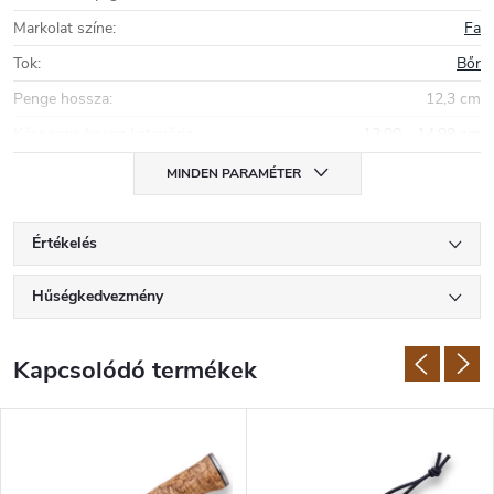
Markolat színe
:
Fa
Tok
:
Bőr
Penge hossza
:
12,3 cm
Késpenge hossz kategória
:
12,00 - 14,99 cm
MINDEN PARAMÉTER
Értékelés
Hűségkedvezmény
Kapcsolódó termékek