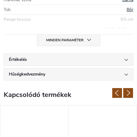
Tok
:
Bőr
Penge hossza
:
9,5 cm
Késpenge hossz kategória
:
9,00 - 9,99 cm
MINDEN PARAMÉTER
Értékelés
Hűségkedvezmény
Kapcsolódó termékek