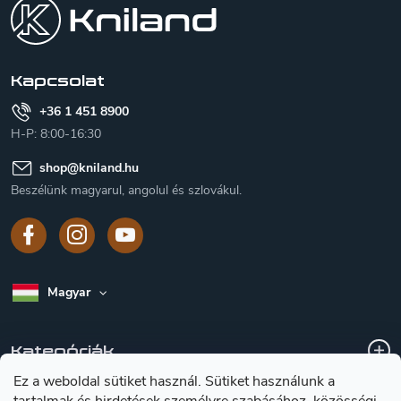
b
l
é
c
Kapcsolat
+36 1 451 8900
H-P: 8:00-16:30
shop
@
kniland.hu
Beszélünk magyarul, angolul és szlovákul.
Magyar
Kategóriák
Ez a weboldal sütiket használ. Sütiket használunk a