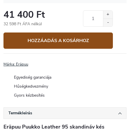
41 400 Ft
32 598 Ft ÁFA nélkül
Egységár:
HOZZÁADÁS A KOSÁRHOZ
Márka:
Eräpuu
Egyediség garanciája
Hűségkedvezmény
Gyors kézbesítés
Termékleírás
Eräpuu Puukko Leather 95 skandináv kés