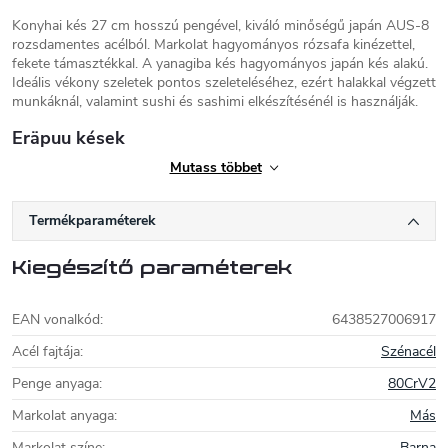
Konyhai kés 27 cm hosszú pengével, kiváló minőségű japán AUS-8
rozsdamentes acélból. Markolat hagyományos rózsafa kinézettel,
fekete támasztékkal. A yanagiba kés hagyományos japán kés alakú.
Ideális vékony szeletek pontos szeleteléséhez, ezért halakkal végzett
munkáknál, valamint sushi és sashimi elkészítésénél is használják.
Eräpuu kések
Mutass többet
Az Eräpuu késeket a Kehusmaa testvérek 2004-ig kézzel készítették
Finnországban. A gyártás kiváló minőségű és tartós anyagokból
készül, amelyeket évszázadok óta használnak a hagyományos finn
Termékparaméterek
puukko késeknél. A markolatok például göndör nyírfából, rénszarvas
agancsból, nyírfakéregből vagy bőrből készülnek. A pengék
Kiegészítő paraméterek
általában 80CrV2 szénacélból készülnek, amely a skandináv kések
gyártásában jól bevált anyag.
EAN vonalkód
:
6438527006917
A pengék általában 80CrV2 szénacélból készülnek, amely a
skandináv kések gyártásában jól bevált anyag.
Acél fajtája
:
Szénacél
Penge anyaga
:
80CrV2
Markolat anyaga
:
Más
Markolat színe
:
Barna