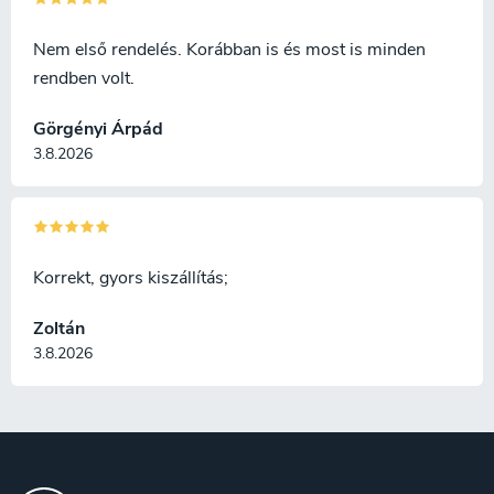
átkenni).
Nem első rendelés. Korábban is és most is minden
rendben volt.
Görgényi Árpád
3.8.2026
Korrekt, gyors kiszállítás;
Zoltán
3.8.2026
L
á