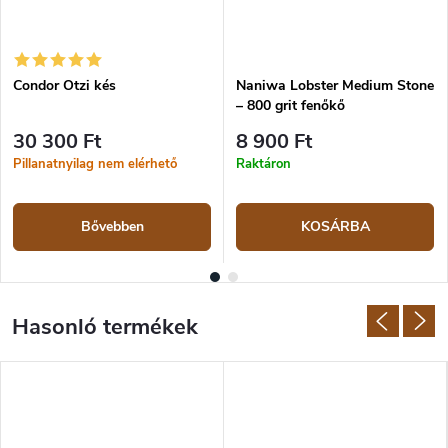
Condor Otzi kés
Naniwa Lobster Medium Stone
– 800 grit fenőkő
30 300 Ft
8 900 Ft
Pillanatnyilag nem elérhető
Raktáron
Bővebben
KOSÁRBA