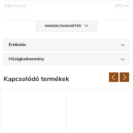
Teljes hossz
:
29,2 cm
Penge hossza
:
16,9 cm
MINDEN PARAMÉTER
Értékelés
Hűségkedvezmény
Kapcsolódó termékek