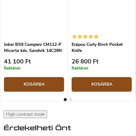
Joker BS9 Campero CM112-P
Eräpuu Curly Birch Pocket
Micarta kés, Sandvik 14C28N
Knife
41 100 Ft
26 800 Ft
Raktáron
Raktáron
KOSÁRBA
KOSÁRBA
High-contrast mode
Érdekelheti Önt