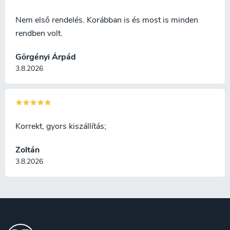
Nem első rendelés. Korábban is és most is minden
rendben volt.
Görgényi Árpád
3.8.2026
Korrekt, gyors kiszállítás;
Zoltán
3.8.2026
L
á
b