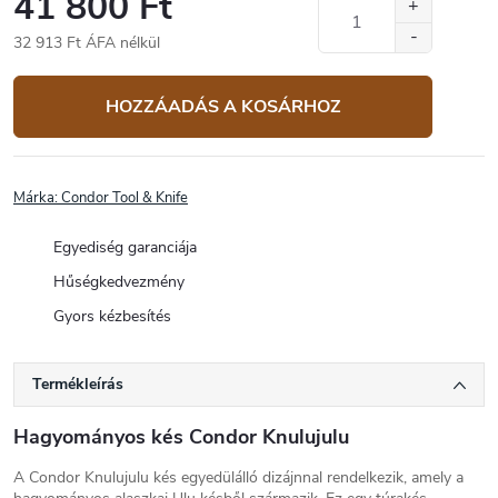
41 800 Ft
32 913 Ft ÁFA nélkül
Egységár:
HOZZÁADÁS A KOSÁRHOZ
Márka:
Condor Tool & Knife
Egyediség garanciája
Hűségkedvezmény
Gyors kézbesítés
Termékleírás
Hagyományos kés Condor Knulujulu
A Condor Knulujulu kés egyedülálló dizájnnal rendelkezik, amely a