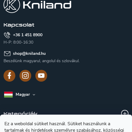
l
é
c
Kapcsolat
+36 1 451 8900
H-P: 8:00-16:30
shop
@
kniland.hu
Beszélünk magyarul, angolul és szlovákul.
Magyar
Kategóriák
Ez a weboldal sütiket használ. Sütiket használunk a
tartalmak és hirdetések személyre szabásához, közösségi